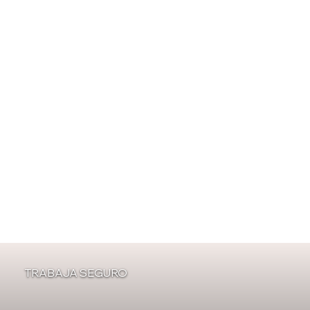
comercio.
-
Área Fiscal
: Encargada de planificar, presentar
y gestionar impuestos de acuerdo con la
legislación vigente para garantizar el
cumplimiento de obligaciones tributarias.
TRABAJA SEGURO